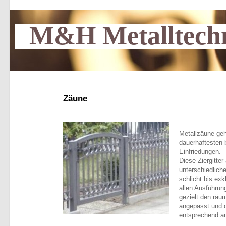
M&H Metalltech
Zäune
Metallzäune geh
dauerhaftesten 
Einfriedungen.
Diese Ziergitter
unterschiedliche
schlicht bis exk
allen Ausführu
gezielt den räu
angepasst und 
entsprechend an