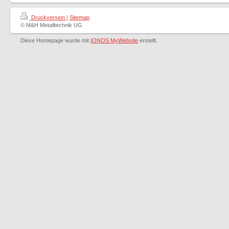
Druckversion
|
Sitemap
© M&H Metalltechnik UG
Diese Homepage wurde mit
IONOS MyWebsite
erstellt.